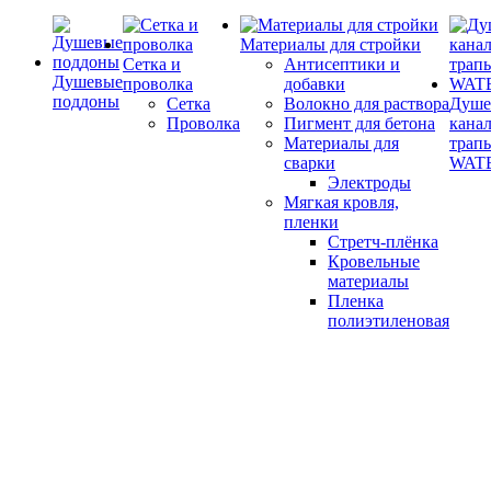
Материалы для стройки
Сетка и
Антисептики и
Душевые
проволка
добавки
поддоны
Сетка
Волокно для раствора
Душе
Проволка
Пигмент для бетона
кана
Материалы для
трап
сварки
WAT
Электроды
Мягкая кровля,
пленки
Стретч-плёнка
Кровельные
материалы
Пленка
полиэтиленовая