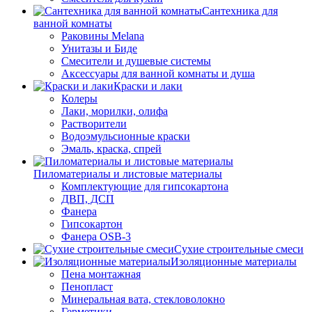
Сантехника для
ванной комнаты
Раковины Melana
Унитазы и Биде
Смесители и душевые системы
Аксессуары для ванной комнаты и душа
Краски и лаки
Колеры
Лаки, морилки, олифа
Растворители
Водоэмульсионные краски
Эмаль, краска, спрей
Пиломатериалы и листовые материалы
Комплектующие для гипсокартона
ДВП, ДСП
Фанера
Гипсокартон
Фанера OSB-3
Сухие строительные смеси
Изоляционные материалы
Пена монтажная
Пенопласт
Минеральная вата, стекловолокно
Герметики