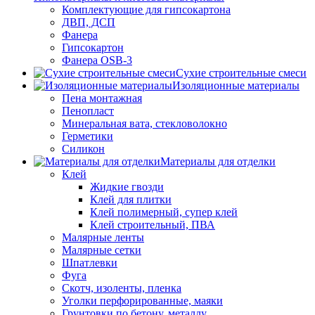
Комплектующие для гипсокартона
ДВП, ДСП
Фанера
Гипсокартон
Фанера OSB-3
Сухие строительные смеси
Изоляционные материалы
Пена монтажная
Пенопласт
Минеральная вата, стекловолокно
Герметики
Силикон
Материалы для отделки
Клей
Жидкие гвозди
Клей для плитки
Клей полимерный, супер клей
Клей строительный, ПВА
Малярные ленты
Малярные сетки
Шпатлевки
Фуга
Скотч, изоленты, пленка
Уголки перфорированные, маяки
Грунтовки по бетону, металлу