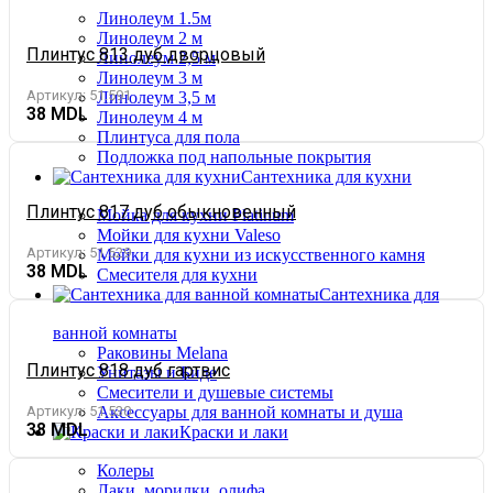
Линолеум 1.5м
Линолеум 2 м
Плинтус 813 дуб дворцовый
Линолеум 2,5 м
Линолеум 3 м
Артикул:
51.591
Линолеум 3,5 м
38
Линолеум 4 м
Плинтуса для пола
Подложка под напольные покрытия
Сантехника для кухни
Плинтус 817 дуб обыкновенный
Мойка для кухни Platinum
Мойки для кухни Valeso
Артикул:
51.529
Мойки для кухни из искусственного камня
38
Смесителя для кухни
Сантехника для
ванной комнаты
Раковины Melana
Плинтус 818 дуб гартвис
Унитазы и Биде
Смесители и душевые системы
Артикул:
51.530
Аксессуары для ванной комнаты и душа
38
Краски и лаки
Колеры
Лаки, морилки, олифа