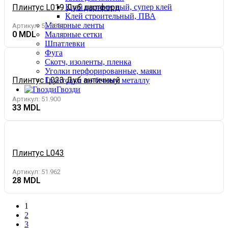
Плинтус L019 Дуб дартфорд
Клей полимерный, супер клей
Клей строительный, ПВА
Малярные ленты
Артикул:
51.868
0
Малярные сетки
Шпатлевки
Фуга
Скотч, изоленты, пленка
Уголки перфорированные, маяки
Плинтус L023 Дуб античный
Грунтовки по бетону, металлу
Гвозди
Артикул:
51.900
33
Плинтус L043
Артикул:
51.962
28
1
2
3