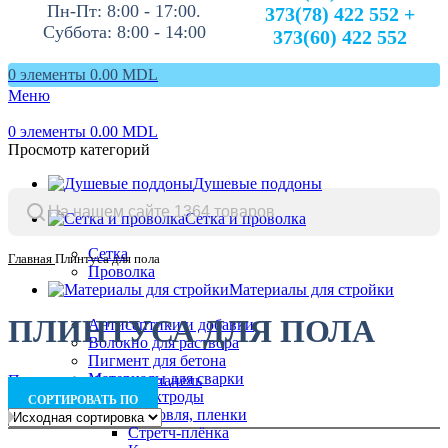
Пн-Пт: 8:00 - 17:00.
373(78) 422 552 +
Суббота: 8:00 - 14:00
373(60) 422 552
0
элементы
0.00
MDL
Меню
0
элементы
0.00
MDL
Просмотр категорий
Душевые поддоны
Сетка и проволка
Сетка
Главная
Плинтуса для пола
Проволка
Материалы для стройки
ПЛИНТУСА ДЛЯ ПОЛА
Антисептики и добавки
Волокно для раствора
Пигмент для бетона
Материалы для сварки
Показывать боковую панель
Электроды
СОРТИРОВАТЬ ПО
Мягкая кровля, пленки
Стретч-плёнка