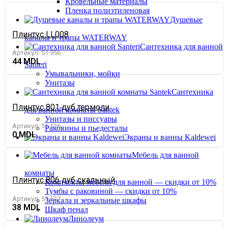
Кровельные материалы
Пленка полиэтиленовая
Душевые
Плинтус LL008
каналы и трапы WATERWAY
Сантехника для ванной
Артикул:
51.956
44
Santeri
Умывальники, мойки
Унитазы
Сантехника
Плинтус 801 дуб термоли
для ванной комнаты Santek
Унитазы и писсуары
Артикул:
51.526
Раковины и пьедесталы
0
Экраны и ванны Kaldewei
Мебель для ванной
комнаты
Плинтус 806 дуб скальный
Комплекты мебели для ванной — скидки от 10%
Тумбы с раковиной — скидки от 10%
Артикул:
51.527
Зеркала и зеркальные шкафы
38
Шкаф пенал
Линолеум