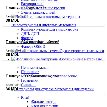
Растворители
Плинтус 822 дуб альба
Водоэмульсионные краски
Эмаль, краска, спрей
Артикул:
51.533
38
Пиломатериалы и листовые материалы
Комплектующие для гипсокартона
ДВП, ДСП
Фанера
Плинтус 824 калифорнийский
Гипсокартон
Фанера OSB-3
Сухие строительные смеси
Артикул:
51.534
38
Изоляционные материалы
Пена монтажная
Пенопласт
Плинтус L002 Греческий орех
Минеральная вата, стекловолокно
Герметики
Силикон
Артикул:
51.912
39
Материалы для отделки
Клей
Жидкие гвозди
Клей для плитки