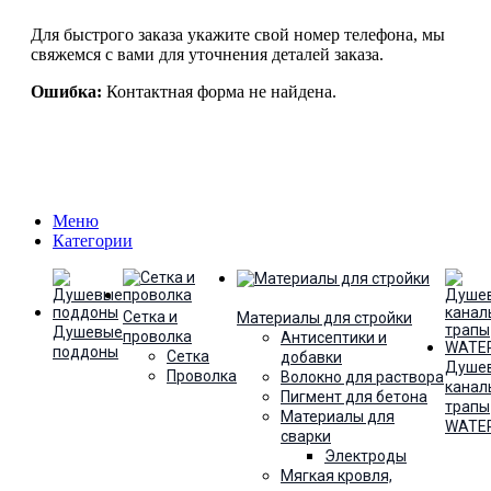
Для быстрого заказа укажите свой номер телефона, мы
свяжемся с вами для уточнения деталей заказа.
Ошибка:
Контактная форма не найдена.
Меню
Категории
Сетка и
Материалы для стройки
Душевые
проволка
Антисептики и
поддоны
Сетка
добавки
Душе
Проволка
Волокно для раствора
канал
Пигмент для бетона
трапы
Материалы для
WATE
сварки
Электроды
Мягкая кровля,