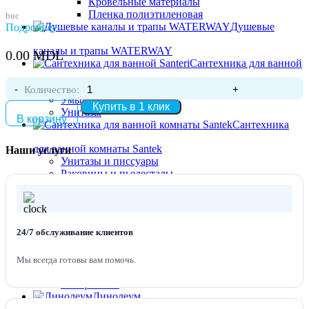
Кровельные материалы
Пленка полиэтиленовая
buc
Душевые
Подробнее
каналы и трапы WATERWAY
0.00
MDL
Сантехника для ванной
Santeri
Количество:
Умывальники, мойки
Купить в 1 клик
Унитазы
В корзину
Сантехника
для ванной комнаты Santek
Наши услуги
Унитазы и писсуары
Раковины и пьедесталы
Экраны и ванны Kaldewei
Мебель для ванной
24/7 обслуживание клиентов
комнаты
Комплекты мебели для ванной — скидки от 10%
Тумбы с раковиной — скидки от 10%
Мы всегда готовы вам помочь.
Зеркала и зеркальные шкафы
Шкаф пенал
Линолеум