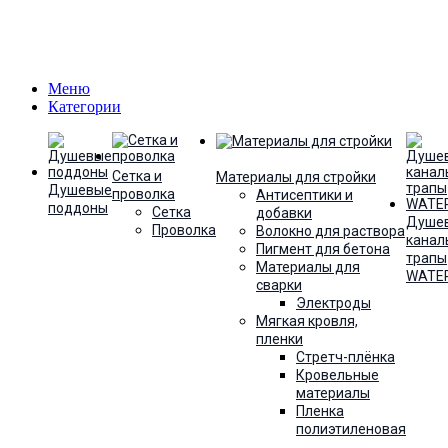
Меню
Категории
Сетка и
Материалы для стройки
Душевые
проволка
Антисептики и
поддоны
Сетка
добавки
Душе
Проволка
Волокно для раствора
канал
Пигмент для бетона
трапы
Материалы для
WATE
сварки
Электроды
Мягкая кровля,
пленки
Стретч-плёнка
Кровельные
материалы
Пленка
полиэтиленовая