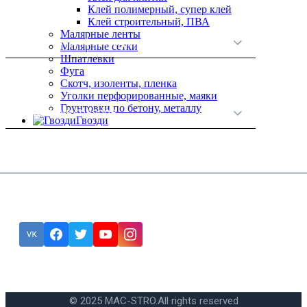
Клей полимерный, супер клей
Клей строительный, ПВА
Малярные ленты
Полезная информация
Малярные сетки
Шпатлевки
Фуга
Скотч, изоленты, пленка
Уголки перфорированные, маяки
Грунтовки по бетону, металлу
Категории товаров
Гвозди
Подписка
Ошибка:
Контактная форма не найдена.
© 2025 MAC-STRO.
All rights reserved