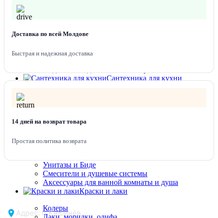
Линолеум 1.5м
Линолеум 2 м
Линолеум 2,5 м
Доставка по всей Молдове
Линолеум 3 м
Линолеум 3,5 м
Линолеум 4 м
Быстрая и надежная доставка
Плинтуса для пола
Подложка под напольные покрытия
Сантехника для кухни
Мойка для кухни Platinum
Мойки для кухни Valeso
Мойки для кухни из искусственного камня
Смесителя для кухни
14 дней на возврат товара
Сантехника для
Простая политика возврата
ванной комнаты
Раковины Melana
Унитазы и Биде
Смесители и душевые системы
Аксессуары для ванной комнаты и душа
Краски и лаки
Колеры
Адрес: г. Кишинёв,
Лаки, морилки, олифа