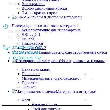
ул. Заводская 90
Растворители
Водоэмульсионные краски
Эмаль, краска, спрей
Отдел продаж:
Пиломатериалы и листовые материалы
Пн-Пт: 8:00 - 17:00
Комплектующие для гипсокартона
Сб: 8:00 - 14:00,
ДВП, ДСП
Вс - выходной
Фанера
Гипсокартон
+ 373(22) 422 552
Фанера OSB-3
Сухие строительные смеси
+ 373(69) 104 687
+ 373(60) 422 552
Изоляционные материалы
Пена монтажная
Пенопласт
О нас
Минеральная вата, стекловолокно
Герметики
Силикон
Материалы для отделки
Принципы работы
Клей
Жидкие гвозди
Клей для плитки