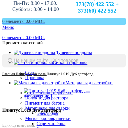
Пн-Пт: 8:00 - 17:00.
373(78) 422 552 +
Суббота: 8:00 - 14:00
373(60) 422 552
0
элементы
0.00
MDL
Меню
0
элементы
0.00
MDL
Просмотр категорий
Душевые поддоны
Сетка и проволка
Сетка
Главная
Плинтуса для пола
Плинтус L019 Дуб дартфорд
Проволка
Материалы для стройки
Антисептики и добавки
Волокно для раствора
Пигмент для бетона
Материалы для сварки
Плинтус L019 Дуб дартфорд
Электроды
Мягкая кровля, пленки
Стретч-плёнка
Единица измерения: