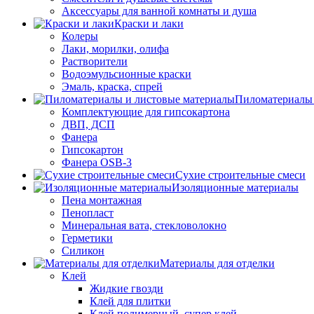
Аксессуары для ванной комнаты и душа
Краски и лаки
Колеры
Лаки, морилки, олифа
Растворители
Водоэмульсионные краски
Эмаль, краска, спрей
Пиломатериалы 
Комплектующие для гипсокартона
ДВП, ДСП
Фанера
Гипсокартон
Фанера OSB-3
Сухие строительные смеси
Изоляционные материалы
Пена монтажная
Пенопласт
Минеральная вата, стекловолокно
Герметики
Силикон
Материалы для отделки
Клей
Жидкие гвозди
Клей для плитки
Клей полимерный, супер клей