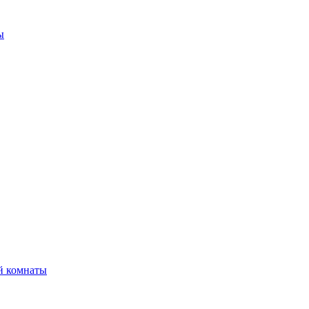
ы
й комнаты