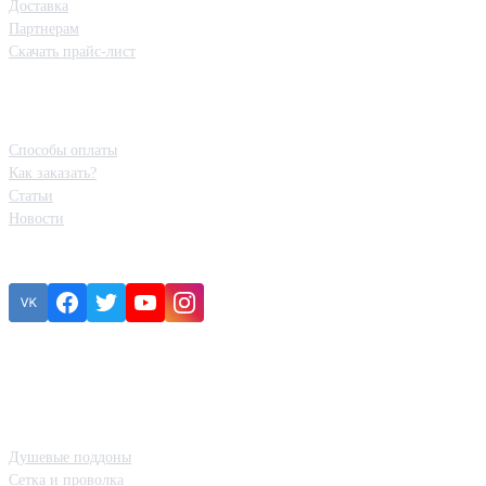
Доставка
Партнерам
Скачать прайс-лист
Полезная информация
Способы оплаты
Как заказать?
Статьи
Новости
Подписка
Ошибка:
Контактная форма не найдена.
Категории товаров
Душевые поддоны
Сетка и проволка