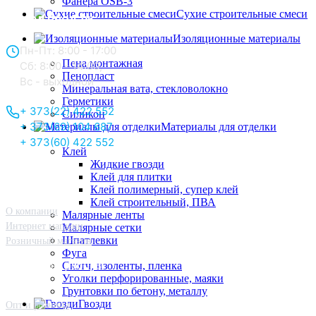
Фанера OSB-3
Сухие строительные смеси
Отдел продаж:
Изоляционные материалы
Пн-Пт: 8:00 - 17:00
Пена монтажная
Сб: 8:00 - 14:00,
Пенопласт
Вс - выходной
Минеральная вата, стекловолокно
Герметики
+ 373(22) 422 552
Силикон
+ 373(69) 104 687
Материалы для отделки
+ 373(60) 422 552
Клей
Жидкие гвозди
О нас
Клей для плитки
Клей полимерный, супер клей
Клей строительный, ПВА
О компании
Малярные ленты
Интернет магазин
Малярные сетки
Шпатлевки
Розничный магазин
Фуга
Принципы работы
Скотч, изоленты, пленка
Уголки перфорированные, маяки
Грунтовки по бетону, металлу
Гвозди
Опт и розница