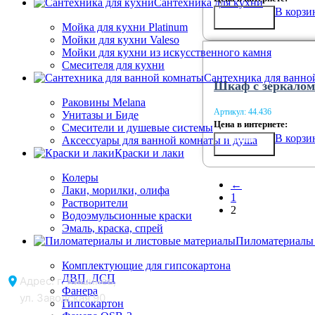
Сантехника для кухни
В корзи
Купить в
1 клик
Мойка для кухни Platinum
Мойки для кухни Valeso
Мойки для кухни из искусственного камня
Смесителя для кухни
Сантехника для ванно
Шкаф с зеркалом
Раковины Melana
Артикул:
44.436
Унитазы и Биде
Цена в интернете:
Смесители и душевые системы
В корзи
Купить в
Аксессуары для ванной комнаты и душа
1 клик
Краски и лаки
Колеры
←
Лаки, морилки, олифа
1
Растворители
2
Водоэмульсионные краски
Эмаль, краска, спрей
Пиломатериалы 
Комплектующие для гипсокартона
ДВП, ДСП
Адрес: г. Кишинёв,
Фанера
ул. Заводская 90
Гипсокартон