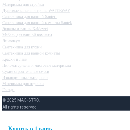
Материалы для стройки
Душевые каналы и трапы WATERWAY
Сантехника для ванной Santeri
Сантехника для ванной комнаты Santek
Экраны и ванны Kaldewei
Мебель для ванной комнаты
Линолеум
Сантехника для кухни
Сантехника для ванной комнаты
Краски и лаки
Пиломатериалы и листовые материалы
Сухие строительные смеси
Изоляционные материалы
Материалы для отделки
Гвозди
© 2025 MAC-STRO.
All rights reserved
Купить в 1 клик