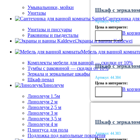
Умывальники, мойки
Шкаф с зеркалом
Унитазы
Сантехника для
Артикул:
44.437
Цена в интернете:
Унитазы и писсуары
В корзи
Купить в
Раковины и пьедесталы
1 клик
Экраны и ванны Kaldewei
Мебель для ванной комнат
Комплекты мебели для ванной — скидки от 10%
Шкаф с зеркалом
Тумбы с раковиной — скидки от 10%
Зеркала и зеркальные шкафы
Артикул:
44.384
Шкаф пенал
Цена в интернете:
Линолеум
В корзи
Купить в
1 клик
Линолеум 1.5м
Линолеум 2 м
Линолеум 2,5 м
Линолеум 3 м
Линолеум 3,5 м
Шкаф с зеркалом 
Линолеум 4 м
Плинтуса для пола
Артикул:
44.383
Подложка под напольные покрытия
Цена в интернете: