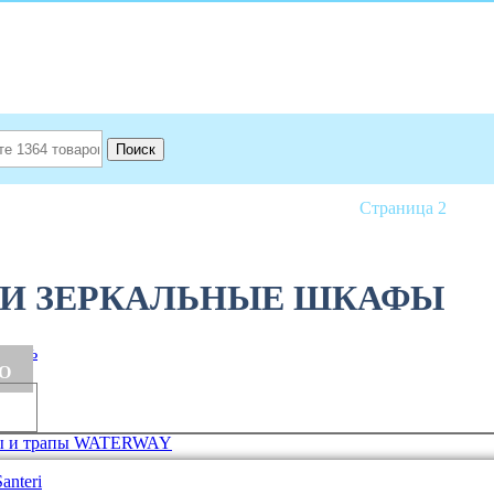
Поиск
я ванной комнаты
Зеркала и зеркальные шкафы
Страница 2
 И ЗЕРКАЛЬНЫЕ ШКАФЫ
анель
О
ы и трапы WATERWAY
anteri