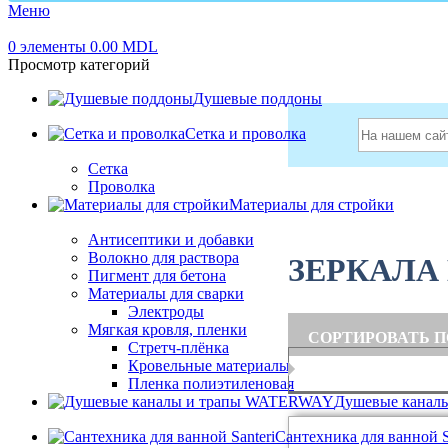
Меню
0
элементы
0.00
MDL
Просмотр категорий
Душевые поддоны
Сетка и проволка
Сетка
Проволка
Главная
Мебель дл
Материалы для стройки
Антисептики и добавки
Волокно для раствора
ЗЕРКАЛА
Пигмент для бетона
Материалы для сварки
Электроды
Показывать боковую п
Мягкая кровля, пленки
СОРТИРОВАТЬ П
Стретч-плёнка
Кровельные материалы
Пленка полиэтиленовая
Душевые канал
Сантехника для ванной S