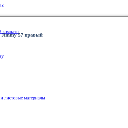
ну
й комнаты
 Jimmy 57 правый
ну
и листовые материалы