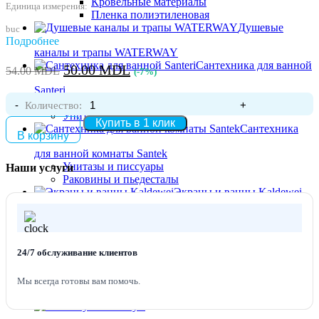
Кровельные материалы
Единица измерения:
Пленка полиэтиленовая
Душевые
buc
Подробнее
каналы и трапы WATERWAY
Сантехника для ванной
Первоначальная
Текущая
50.00
MDL
54.00
MDL
(-7%)
цена
цена:
Santeri
составляла
50.00 MDL.
Умывальники, мойки
Количество:
Унитазы
54.00 MDL.
Купить в 1 клик
Сантехника
В корзину
для ванной комнаты Santek
Унитазы и писсуары
Наши услуги
Раковины и пьедесталы
Экраны и ванны Kaldewei
Мебель для ванной
комнаты
24/7 обслуживание клиентов
Комплекты мебели для ванной — скидки от 10%
Тумбы с раковиной — скидки от 10%
Зеркала и зеркальные шкафы
Мы всегда готовы вам помочь.
Шкаф пенал
Линолеум