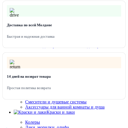
Линолеум 1.5м
Линолеум 2 м
Линолеум 2,5 м
Линолеум 3 м
Доставка по всей Молдове
Линолеум 3,5 м
Линолеум 4 м
Плинтуса для пола
Быстрая и надежная доставка
Подложка под напольные покрытия
Сантехника для кухни
Мойка для кухни Platinum
Мойки для кухни Valeso
Мойки для кухни из искусственного камня
Смесителя для кухни
Сантехника для
14 дней на возврат товара
ванной комнаты
Простая политика возврата
Раковины Melana
Унитазы и Биде
Смесители и душевые системы
Аксессуары для ванной комнаты и душа
Краски и лаки
Колеры
Лаки, морилки, олифа