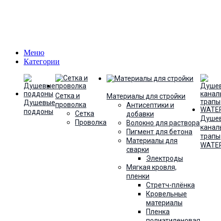
Меню
Категории
Сетка и
Материалы для стройки
Душевые
проволка
Антисептики и
поддоны
Сетка
добавки
Душе
Проволка
Волокно для раствора
канал
Пигмент для бетона
трапы
Материалы для
WATE
сварки
Электроды
Мягкая кровля,
пленки
Стретч-плёнка
Кровельные
материалы
Пленка
полиэтиленовая