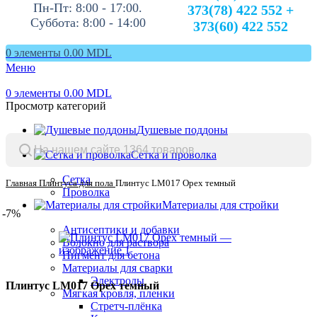
Пн-Пт: 8:00 - 17:00.
373(78) 422 552 +
Суббота: 8:00 - 14:00
373(60) 422 552
0
элементы
0.00
MDL
Меню
0
элементы
0.00
MDL
Просмотр категорий
Душевые поддоны
Сетка и проволка
Сетка
Главная
Плинтуса для пола
Плинтус LM017 Орех темный
Проволка
Материалы для стройки
-7%
Антисептики и добавки
Волокно для раствора
Пигмент для бетона
Материалы для сварки
Электроды
Плинтус LM017 Орех темный
Мягкая кровля, пленки
Стретч-плёнка