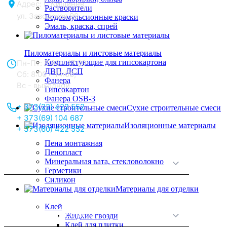
Адрес: г. Кишинёв,
Растворители
ул. Заводская 90
Водоэмульсионные краски
Эмаль, краска, спрей
Отдел продаж:
Пиломатериалы и листовые материалы
Комплектующие для гипсокартона
Пн-Пт: 8:00 - 17:00
ДВП, ДСП
Сб: 8:00 - 14:00,
Фанера
Вс - выходной
Гипсокартон
Фанера OSB-3
+ 373(22) 422 552
Сухие строительные смеси
+ 373(69) 104 687
Изоляционные материалы
+ 373(60) 422 552
Пена монтажная
Пенопласт
Минеральная вата, стекловолокно
О нас
Герметики
Силикон
Материалы для отделки
Клей
Принципы работы
Жидкие гвозди
Клей для плитки