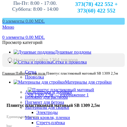
Пн-Пт: 8:00 - 17:00.
373(78) 422 552 +
Суббота: 8:00 - 14:00
373(60) 422 552
0
элементы
0.00
MDL
Меню
0
элементы
0.00
MDL
Просмотр категорий
Душевые поддоны
Сетка и проволка
Сетка
Главная
Плинтуса для пола
Плинтус пластиковый матовый SB 1309 2,5м
Проволка
Материалы для стройки
Антисептики и добавки
Волокно для раствора
Пигмент для бетона
Плинтус пластиковый матовый SB 1309 2,5м
Материалы для сварки
Электроды
Единица измерения:
Мягкая кровля, пленки
Стретч-плёнка
buc