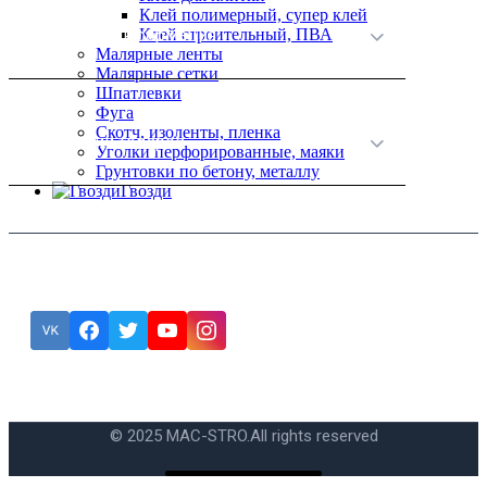
Клей полимерный, супер клей
Клей строительный, ПВА
Полезная информация
Малярные ленты
Малярные сетки
Шпатлевки
Фуга
Скотч, изоленты, пленка
Категории товаров
Уголки перфорированные, маяки
Грунтовки по бетону, металлу
Гвозди
Подписка
Ошибка:
Контактная форма не найдена.
© 2025 MAC-STRO.
All rights reserved