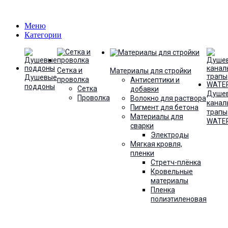
Меню
Категории
Сетка и
Материалы для стройки
Душевые
проволка
Антисептики и
поддоны
Сетка
добавки
Душе
Проволка
Волокно для раствора
канал
Пигмент для бетона
трапы
Материалы для
WATE
сварки
Электроды
Мягкая кровля,
пленки
Стретч-плёнка
Кровельные
материалы
Пленка
полиэтиленовая