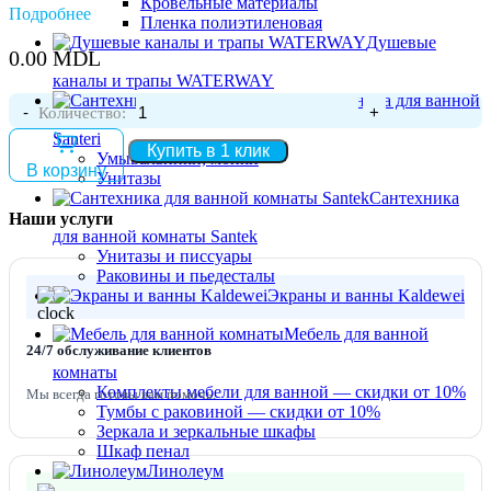
Кровельные материалы
Подробнее
Пленка полиэтиленовая
Душевые
0.00
MDL
каналы и трапы WATERWAY
Сантехника для ванной
Количество:
Santeri
Купить в 1 клик
Умывальники, мойки
В корзину
Унитазы
Сантехника
Наши услуги
для ванной комнаты Santek
Унитазы и писсуары
Раковины и пьедесталы
Экраны и ванны Kaldewei
Мебель для ванной
24/7 обслуживание клиентов
комнаты
Комплекты мебели для ванной — скидки от 10%
Мы всегда готовы вам помочь.
Тумбы с раковиной — скидки от 10%
Зеркала и зеркальные шкафы
Шкаф пенал
Линолеум