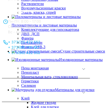
Растворители
Водоэмульсионные краски
Отдел продаж:
Эмаль, краска, спрей
Пн-Пт: 8:00 - 17:00
Пиломатериалы и листовые материалы
Сб: 8:00 - 14:00,
Комплектующие для гипсокартона
Вс - выходной
ДВП, ДСП
Фанера
+ 373(22) 422 552
Гипсокартон
Фанера OSB-3
+ 373(69) 104 687
Сухие строительные смеси
+ 373(60) 422 552
Изоляционные материалы
Пена монтажная
О нас
Пенопласт
Минеральная вата, стекловолокно
Герметики
Силикон
Материалы для отделки
Принципы работы
Клей
Жидкие гвозди
Клей для плитки