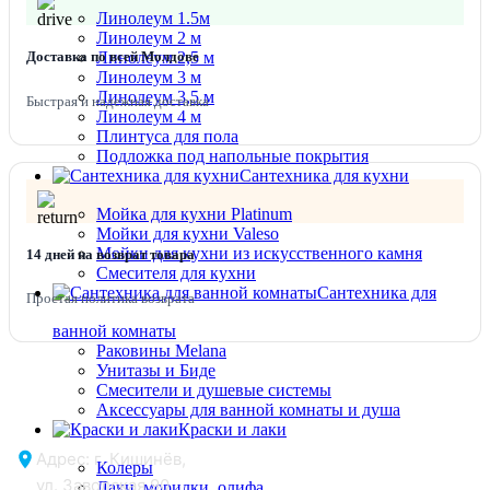
Линолеум 1.5м
Линолеум 2 м
Линолеум 2,5 м
Доставка по всей Молдове
Линолеум 3 м
Линолеум 3,5 м
Быстрая и надежная доставка
Линолеум 4 м
Плинтуса для пола
Подложка под напольные покрытия
Сантехника для кухни
Мойка для кухни Platinum
Мойки для кухни Valeso
Мойки для кухни из искусственного камня
14 дней на возврат товара
Смесителя для кухни
Сантехника для
Простая политика возврата
ванной комнаты
Раковины Melana
Унитазы и Биде
Смесители и душевые системы
Аксессуары для ванной комнаты и душа
Краски и лаки
Адрес: г. Кишинёв,
Колеры
ул. Заводская 90
Лаки, морилки, олифа