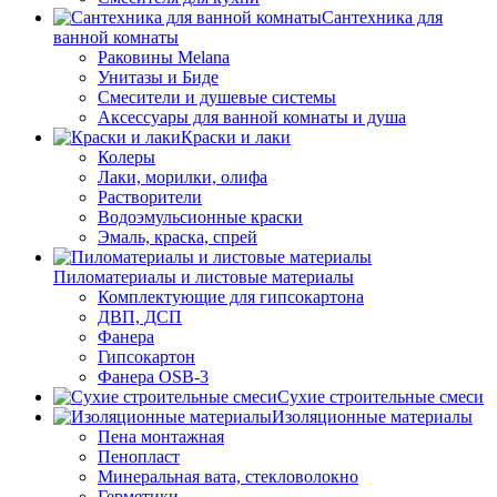
Сантехника для
ванной комнаты
Раковины Melana
Унитазы и Биде
Смесители и душевые системы
Аксессуары для ванной комнаты и душа
Краски и лаки
Колеры
Лаки, морилки, олифа
Растворители
Водоэмульсионные краски
Эмаль, краска, спрей
Пиломатериалы и листовые материалы
Комплектующие для гипсокартона
ДВП, ДСП
Фанера
Гипсокартон
Фанера OSB-3
Сухие строительные смеси
Изоляционные материалы
Пена монтажная
Пенопласт
Минеральная вата, стекловолокно
Герметики