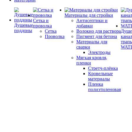
Материалы для стройки
Сетка и
Антисептики и
Душевые
проволка
добавки
поддоны
Сетка
Волокно для раствора
Душе
Проволка
Пигмент для бетона
кана
Материалы для
трап
сварки
WAT
Электроды
Мягкая кровля,
пленки
Стретч-плёнка
Кровельные
материалы
Пленка
полиэтиленовая