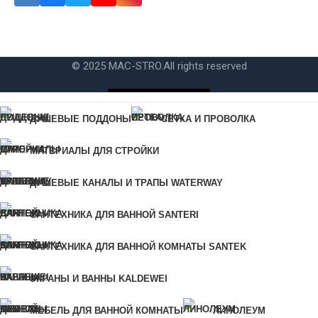
Ошибка:
Контактная форма не найдена.
© 2025 MAC-STRO.
All rights reserved
Купить в 1 клик
ДУШЕВЫЕ ПОДДОНЫ
СЕТКА И ПРОВОЛКА
Для быстрого заказа укажите свой номер телефона, мы свяжемся
МАТЕРИАЛЫ ДЛЯ СТРОЙКИ
с вами для уточнения деталей заказа.
Ошибка:
Контактная форма не найдена.
ДУШЕВЫЕ КАНАЛЫ И ТРАПЫ WATERWAY
САНТЕХНИКА ДЛЯ ВАННОЙ SANTERI
КУПИТЬ В 1 КЛИК
САНТЕХНИКА ДЛЯ ВАННОЙ КОМНАТЫ SANTEK
Для быстрого заказа укажите свой номер телефона, мы
ЭКРАНЫ И ВАННЫ KALDEWEI
свяжемся с вами для уточнения деталей заказа.
МЕБЕЛЬ ДЛЯ ВАННОЙ КОМНАТЫ
ЛИНОЛЕУМ