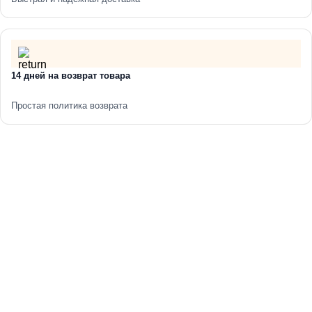
Толщина стали борта, мм 3,0
Толщина стали чаши, мм 1,2
Ширина упаковки, мм 640
14 дней на возврат товара
Глубина упаковки, мм 490
Простая политика возврата
Высота упаковки, мм 26
Прямоугольная кухонная мойка удобна и практична в
использовании.
Стильное золотое покрытие, созданное на основе
нанотехнологий, обеспечивает мойке дополнительную
прочность и устойчивость к появлению царапин.
Чаша глубиной 220 мм легко позволяет вымыть большую
кастрюлю или замочить сковороду прямо в мойке.
Помимо вместительности и удобства чаша мойки имеет
несколько особенностей. Ее дно имеет небольшой уклон,