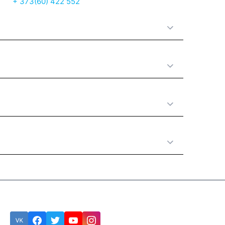
+ 373(60) 422 552
О нас
Принципы работы
Полезная информация
Категории товаров
Подписка