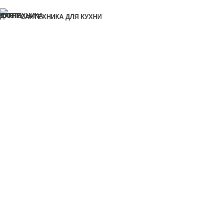
Ошибка:
Контактная форма не найдена.
САНТЕХНИКА ДЛЯ КУХНИ
САНТЕХНИКА ДЛЯ ВАННОЙ КОМНАТЫ
КРАСКИ И ЛАКИ
ПИЛОМАТЕРИАЛЫ И ЛИСТОВЫЕ МАТЕРИАЛЫ
СУХИЕ СТРОИТЕЛЬНЫЕ СМЕСИ
ИЗОЛЯЦИОННЫЕ МАТЕРИАЛЫ
МАТЕРИАЛЫ ДЛЯ ОТДЕЛКИ
ГВОЗДИ