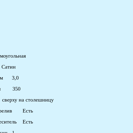
моугольная
 Сатин
 мм 3,0
 мм 350
верху на столешницу
перелив Есть
меситель Есть
 чаш 1