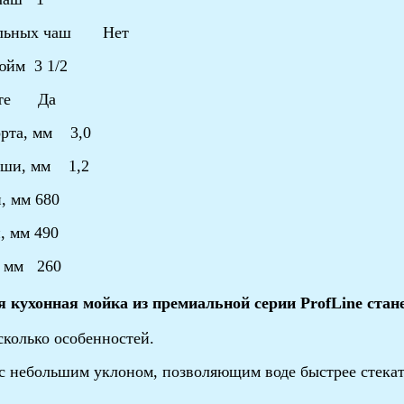
тельных чаш Нет
юйм 3 1/2
екте Да
орта, мм 3,0
аши, мм 1,2
, мм 680
, мм 490
, мм 260
 кухонная мойка из премиальной серии ProfLine стан
сколько особенностей.
с небольшим уклоном, позволяющим воде быстрее стекат