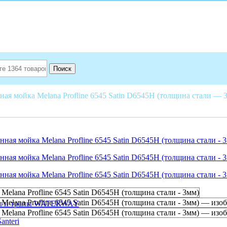
Поиск
ная мойка Melana Profline 6545 Satin D6545H (толщина стали — 
ы и трапы WATERWAY
anteri