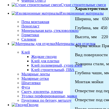
Фанера OSB-3
Сухие строительные смеси
Характеристики
Изоляционные материалы
Ширина, мм 650
Пена монтажная
Пенопласт
Глубина, мм 450
Минеральная вата, стекловолокно
Герметики
Высота, мм 220
Силикон
Материалы для отделки
Форма мойки Пря
Клей
Вид поверхности
Жидкие гвозди
Клей для плитки
Толщина стали,
Клей полимерный, супер клей
Клей строительный, ПВА
Глубина чаши,
Малярные ленты
Малярные сетки
Монтаж мойки с
Шпатлевки
Фуга
Отверстие под 
Скотч, изоленты, пленка
Уголки перфорированные, маяки
Отверстие под с
Грунтовки по бетону, металлу
Гвозди
Число основных