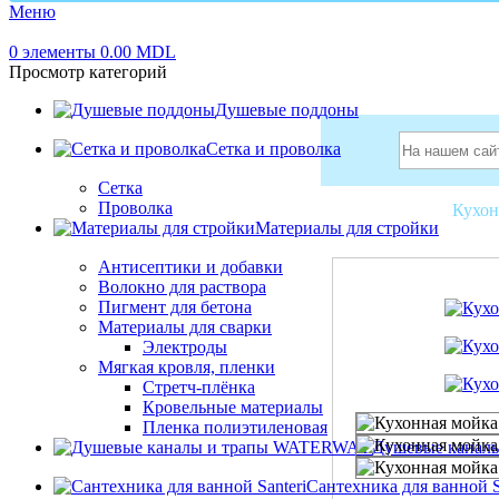
Меню
0
элементы
0.00
MDL
Просмотр категорий
Душевые поддоны
Сетка и проволка
Сетка
Проволка
Главная
Misc
Кухон
Материалы для стройки
Антисептики и добавки
Волокно для раствора
Пигмент для бетона
Материалы для сварки
Электроды
Мягкая кровля, пленки
Стретч-плёнка
Кровельные материалы
Пленка полиэтиленовая
Душевые канал
Сантехника для ванной S