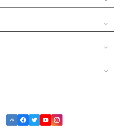
Принципы работы
Полезная информация
Категории товаров
Подписка
Ошибка:
Контактная форма не найдена.