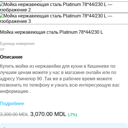
Мойка нержавеющая сталь Platinum 78*44/230 L
Единица измерения:
шт
Описание
Купить мойки из нержавейки для кухни в Кишиневе по
лучшим ценам можете у нас в магазине онлайн или по
адресу Узинелор 90 .Так же в рабочее время можете
позвонить по телефону и узнать всю интересующую вас
информацию .
Подробнее
PLATINUM 78*44 Мойка нержавейка Handmade — это
3,070.00
MDL
3,300.00
MDL
идеальное решение для вашей кухни, обеспечивающее
(-7%)
не только функциональность, но и элегантный стиль.
Эта врезная мойка прямоугольной формы изготовлена из