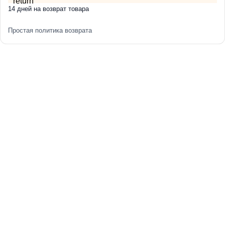
внешний вид на многие годы.
14 дней на возврат товара
Добавьте шарму и функциональности своей кухне с
Простая политика возврата
мойкой PLATINUM 78*44.
Мойка нержавейка
Handmade это надежное и стильное решение, которое
придаст вашей кухне особое очарование.
Гарантия: 6 месяцев.
Выбирая мойку PLATINUM, вы выбираете качество и
надежность, которые преобразят вашу кухню в уютное и
функциональное пространство.